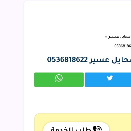
محايل عسير
سير 0536818622
شارك
شارك
على
على
تويتر
واتساب
طلب الخدمة