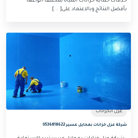
خدمات حماية خزانات المياه بمختلف أنواعها
بأفضل النتائج وبالاعتماد على[ .. ]
عزل الخزانات
شركة عزل خزانات بمحايل عسير 0536818622